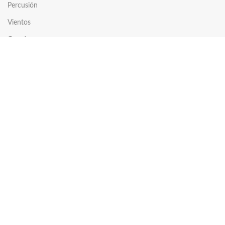
Percusión
Vientos
Cuerdas
Platillos
Accesorios
COMPRAR
Tienda
Carrito
Comparar
Mi cuenta
Lista de deseos
EMPRESA