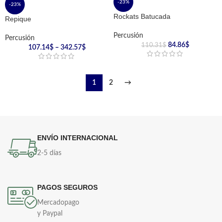
-23%
-23%
Rockats Batucada
Repique
Percusión
Percusión
84.86
$
110.31
$
107.14
$
–
342.57
$
1
2
→
ENVÍO INTERNACIONAL
2-5 días
PAGOS SEGUROS
Mercadopago
y Paypal