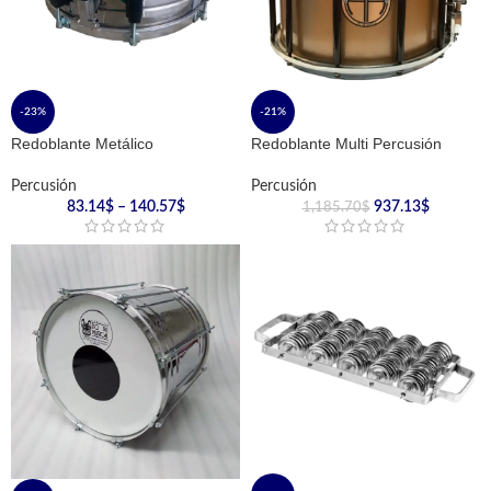
-23%
-21%
Redoblante Metálico
Redoblante Multi Percusión
Percusión
Percusión
83.14
$
–
140.57
$
937.13
$
1,185.70
$