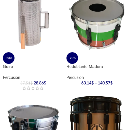
-23%
-23%
Guiro
Redoblante Madera
Percusión
Percusión
28.86
$
63.14
$
–
140.57
$
37.51
$