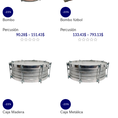
-23%
-23%
Bombo
Bombo fútbol
Percusión
Percusión
90.28
$
–
151.43
$
133.43
$
–
793.13
$
-23%
-23%
Caja Madera
Caja Metálica