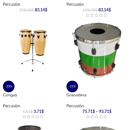
Percusión
Percusión
83.14
$
83.14
$
108.08
$
108.08
$
-23%
-23%
Congas
Granadera
Percusión
Percusión
3.71
$
75.71
$
–
93.71
$
4.83
$