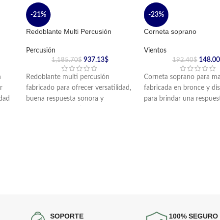
-21%
-23%
Redoblante Multi Percusión
Corneta soprano
Percusión
Vientos
937.13
$
148.00
1,185.70
$
192.40
$
n
Redoblante multi percusión
Corneta soprano para ma
r
fabricado para ofrecer versatilidad,
fabricada en bronce y di
idad
buena respuesta sonora y
para brindar una respues
resistencia en distintos formatos de
clara y cómoda en banda
interpretación.
instituciones musicales.
Cuenta con doble entorchado y 8
Incluye boquilla y cordón
tornillos o puntos de afinación.
SOPORTE
100% SEGURO