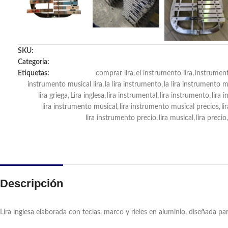
SKU:
Categoría:
Etiquetas:
comprar lira
,
el instrumento lira
,
instrumento
instrumento musical lira
,
la lira instrumento
,
la lira instrumento m
lira griega
,
Lira inglesa
,
lira instrumental
,
lira instrumento
,
lira 
lira instrumento musical
,
lira instrumento musical precios
,
li
lira instrumento precio
,
lira musical
,
lira precio
,
Descripción
Lira inglesa elaborada con teclas, marco y rieles en aluminio, diseñada p