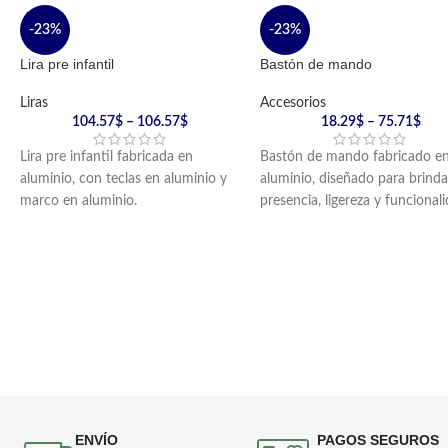
-23%
-23%
Lira pre infantil
Bastón de mando
Liras
Accesorios
104.57
$
–
106.57
$
18.29
$
–
75.71
$
Lira pre infantil fabricada en
Bastón de mando fabricado e
aluminio, con teclas en aluminio y
aluminio, diseñado para brinda
marco en aluminio.
presencia, ligereza y funcional
Incluye golpeador en nylon y
en bandas marciales.
cargador en reata.
Incluye cordón de lujo.
Disponible en acabado negro o
plateado.
ENVÍO
PAGOS SEGUROS