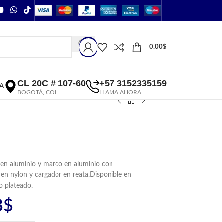
0.00
$
CL 20C # 107-60
+57 3152335159
A
BOGOTÁ, COL
LLAMA AHORA
as en aluminio y marco en aluminio con
 en nylon y cargador en reata.Disponible en
o plateado.
8
$