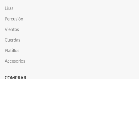
Liras
Percusión
Vientos
Cuerdas
Platillos
Accesorios
COMPRAR
Tienda
Carrito
Comparar
Mi cuenta
Lista de deseos