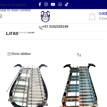
Skip to navigation
Skip to main content
0.00
0
ite
+57 3152335159
Liras
Inicio
/
Liras
Show sidebar