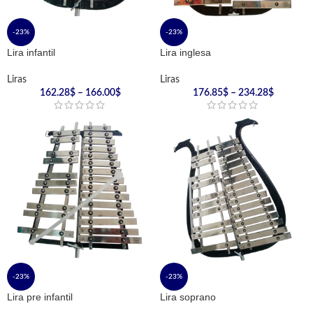
-23%
-23%
Lira infantil
Lira inglesa
Liras
Liras
162.28
$
–
166.00
$
176.85
$
–
234.28
$
-23%
-23%
Lira pre infantil
Lira soprano