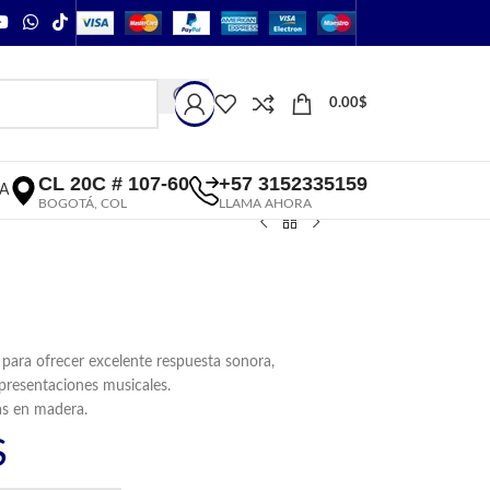
0.00
$
CL 20C # 107-60
+57 3152335159
A
BOGOTÁ, COL
LLAMA AHORA
para ofrecer excelente respuesta sonora,
y presentaciones musicales.
as en madera.
$