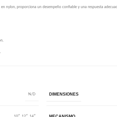
es en nylon, proporciona un desempeño confiable y una respuesta adecua
on.
.
DIMENSIONES
N/D
MECANISMO
10″
,
12″
,
14″