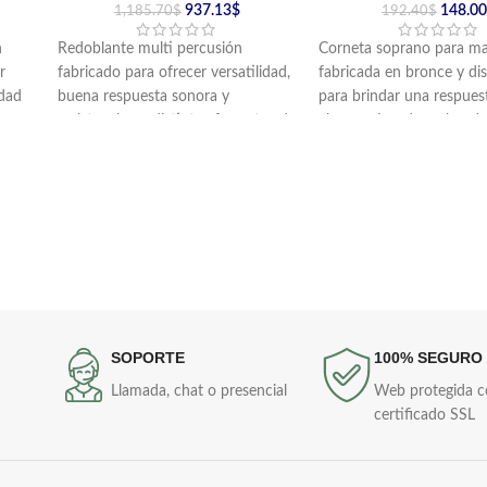
937.13
$
148.00
1,185.70
$
192.40
$
n
Redoblante multi percusión
Corneta soprano para ma
r
fabricado para ofrecer versatilidad,
fabricada en bronce y di
idad
buena respuesta sonora y
para brindar una respues
resistencia en distintos formatos de
clara y cómoda en banda
interpretación.
instituciones musicales.
Cuenta con doble entorchado y 8
Incluye boquilla y cordón
tornillos o puntos de afinación.
SOPORTE
100% SEGURO
Llamada, chat o presencial
Web protegida 
certificado SSL