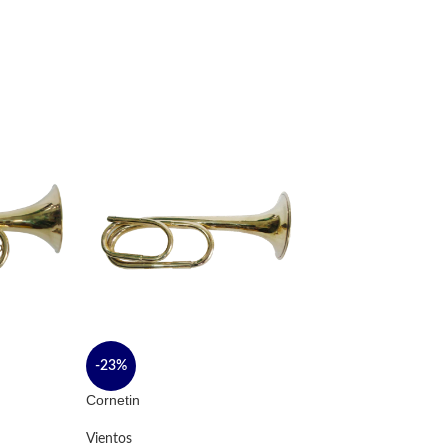
-23%
-23%
Cornetin
Lira soprano
Vientos
Liras