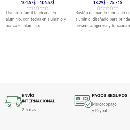
104.57
$
–
106.57
$
18.29
$
–
75.71
$
Lira pre infantil fabricada en
Bastón de mando fabricado e
aluminio, con teclas en aluminio y
aluminio, diseñado para brinda
marco en aluminio.
presencia, ligereza y funcional
Incluye golpeador en nylon y
en bandas marciales.
cargador en reata.
Incluye cordón de lujo.
Disponible en acabado negro o
plateado.
ENVÍO
PAGOS SEGUROS
INTERNACIONAL
Mercadopago
2-5 días
y Paypal