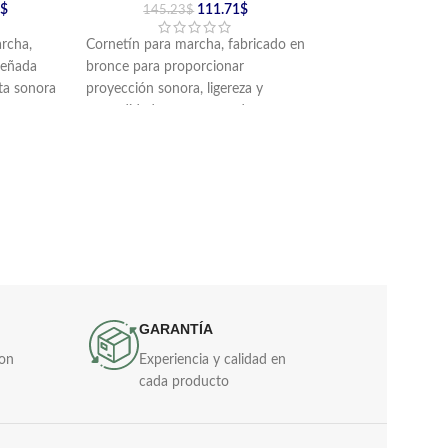
$
111.71
$
169.43
$
–
145.23
$
rcha,
Cornetín para marcha, fabricado en
Lira soprano fabric
señada
bronce para proporcionar
con teclas en alumi
ta sonora
proyección sonora, ligereza y
aluminio con termin
s e
comodidad en procesos de
águila.
formación musical y desfiles.
Incluye golpeador e
 de lujo.
Incluye boquilla y cordón de lujo.
cargador en reata.
Disponible en versio
tenor, en acabado 
plateado.
GARANTÍA
con
Experiencia y calidad en
cada producto