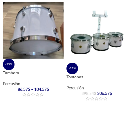
-23%
-23%
Tambora
Tontones
Percusión
Percusión
86.57
$
–
104.57
$
306.57
$
398.54
$