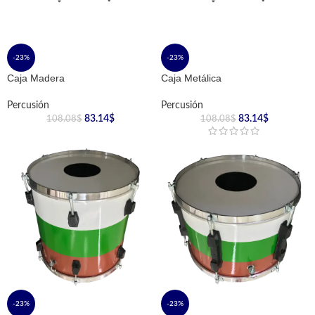
-23%
-23%
Caja Madera
Caja Metálica
Percusión
Percusión
83.14
$
83.14
$
108.08
$
108.08
$
-23%
-23%