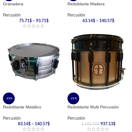
Granadera
Redoblante Madera
Percusión
Percusión
75.71
$
–
93.71
$
63.14
$
–
140.57
$
-23%
-21%
Redoblante Metálico
Redoblante Multi Percusión
Percusión
Percusión
83.14
$
–
140.57
$
937.13
$
1,185.70
$