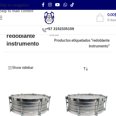
Skip to navigation
Skip to main content
0.00
0
ite
+57 3152335159
redoblante
Inicio
/
Productos etiquetados “redoblante
instrumento
instrumento”
Show sidebar