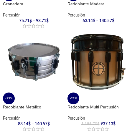
Granadera
Redoblante Madera
Percusión
Percusión
75.71
$
–
93.71
$
63.14
$
–
140.57
$
-23%
-21%
Redoblante Metálico
Redoblante Multi Percusión
Percusión
Percusión
83.14
$
–
140.57
$
937.13
$
1,185.70
$