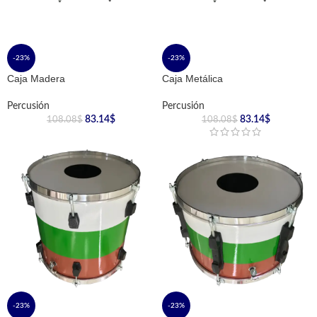
-23%
-23%
Caja Madera
Caja Metálica
Percusión
Percusión
83.14
$
83.14
$
108.08
$
108.08
$
-23%
-23%