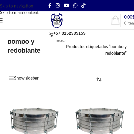
Skip to navigation
Skip to main content
0.00
0
ite
+57 3152335159
bombo y
Inicio
/
Productos etiquetados “bombo y
redoblante
redoblante”
Show sidebar