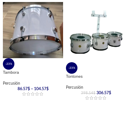
-23%
-23%
Tambora
Tontones
Percusión
Percusión
86.57
$
–
104.57
$
306.57
$
398.54
$