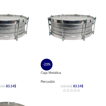
-23%
Caja Metálica
Percusión
83.14
$
83.14
$
08
$
108.08
$