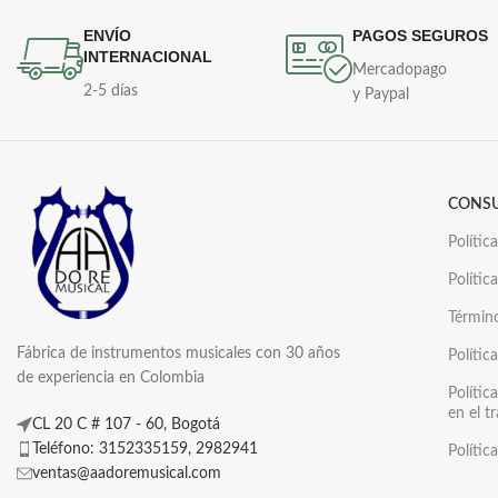
ENVÍO
PAGOS SEGUROS
INTERNACIONAL
Mercadopago
2-5 días
y Paypal
CONS
Polític
Polític
Términ
Fábrica de instrumentos musicales con 30 años
Polític
de experiencia en Colombia
Polític
en el t
CL 20 C # 107 - 60, Bogotá
Teléfono: 3152335159, 2982941
Polític
ventas@aadoremusical.com