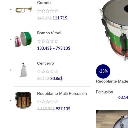
Cornetin
111.71
$
145.23
$
Bombo fútbol
133.43
$
–
793.13
$
Cencerro
-23%
30.86
$
40.11
$
Redoblante Made
Percusión
Redoblante Multi Percusión
63.1
937.13
$
1,185.70
$