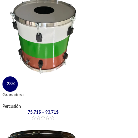
-23%
Granadera
Percusión
75.71
$
–
93.71
$