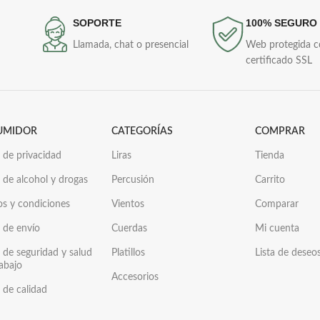
SOPORTE
100% SEGURO
Llamada, chat o presencial
Web protegida 
certificado SSL
UMIDOR
CATEGORÍAS
COMPRAR
a de privacidad
Liras
Tienda
a de alcohol y drogas
Percusión
Carrito
os y condiciones
Vientos
Comparar
a de envío
Cuerdas
Mi cuenta
a de seguridad y salud
Platillos
Lista de deseo
rabajo
Accesorios
a de calidad