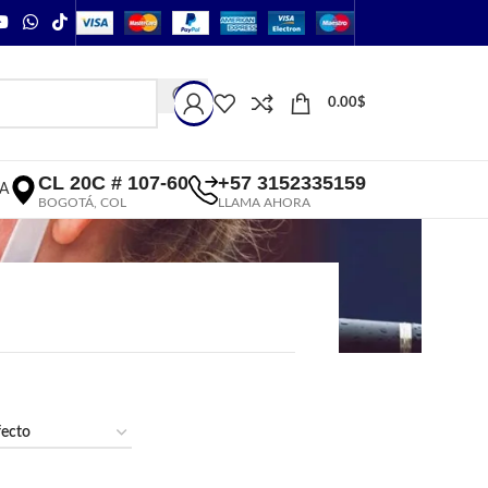
0.00
$
CL 20C # 107-60
+57 3152335159
A
BOGOTÁ, COL
LLAMA AHORA