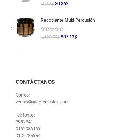
30.86
$
40.11
$
Redoblante Multi Percusión
937.13
$
1,185.70
$
CONTÁCTANOS
Correo:
ventas@aadoremusical.com
Teléfonos:
2982941
3152335159
3135736964