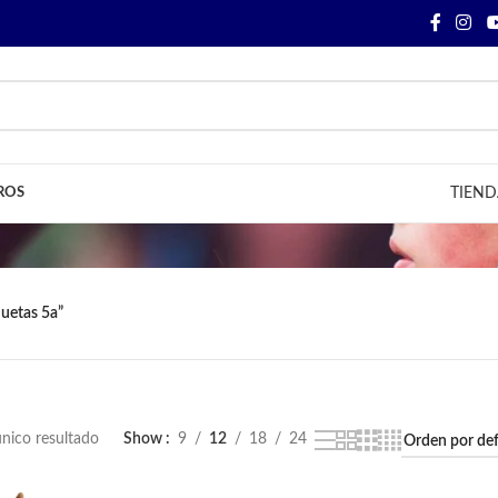
ROS
TIEND
uetas 5a”
nico resultado
Show
9
12
18
24