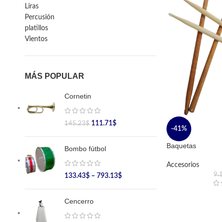
Liras
Percusión
platillos
Vientos
MÁS POPULAR
Cornetin
111.71
$
145.23
$
-41%
Baquetas
Bombo fútbol
Accesorios
9.
133.43
$
–
793.13
$
Cencerro