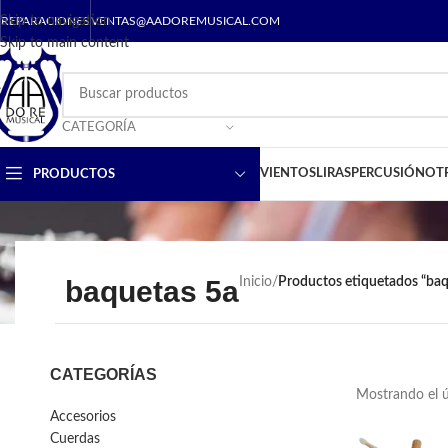
Skip to navigation
REPARACIONES
VENTAS@AADOREMUSICAL.COM
Skip to main content
CATEGORÍA
VIENTOS
LIRAS
PERCUSIÓN
OT
PRODUCTOS
baquetas 5a
Inicio
/
Productos etiquetados “baq
CATEGORÍAS
Mostrando el ú
Accesorios
Cuerdas