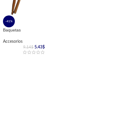
-41%
Baquetas
Accesorios
5.43
$
9.14
$