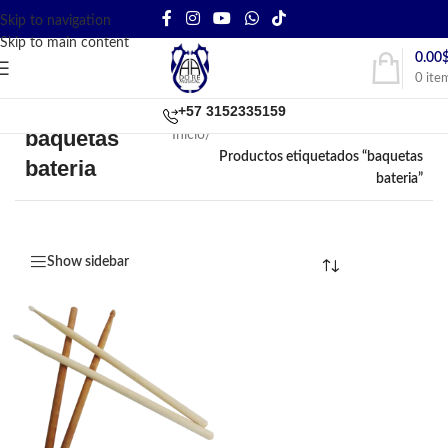
Skip to navigation
Skip to main content
0.00
0
ite
+57 3152335159
baquetas
Inicio
/
Productos etiquetados “baquetas
bateria
bateria”
Show sidebar