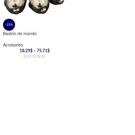
-23%
Bastón de mando
Accesorios
18.29
$
–
75.71
$