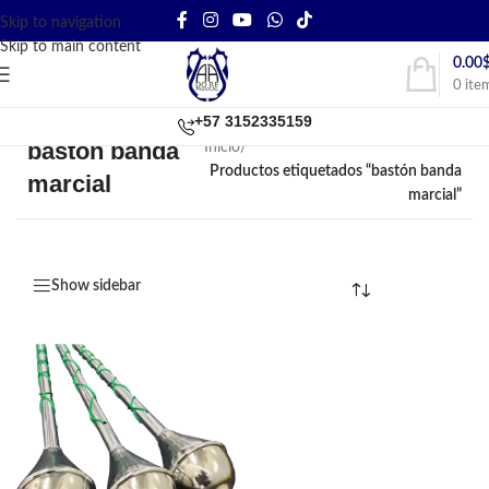
Skip to navigation
Skip to main content
0.00
0
ite
+57 3152335159
bastón banda
Inicio
/
Productos etiquetados “bastón banda
marcial
marcial”
Show sidebar