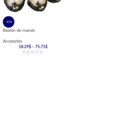
-23%
Bastón de mando
Accesorios
18.29
$
–
75.71
$