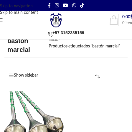
Skip to navigation
Skip to main content
0.00
0
ite
+57 3152335159
bastón
Inicio
/
Productos etiquetados “bastón marcial”
marcial
Show sidebar