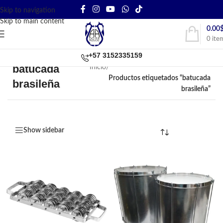
Skip to navigation
Skip to main content
0.00
0
ite
+57 3152335159
batucada
Inicio
/
Productos etiquetados “batucada
brasileña
brasileña”
Show sidebar