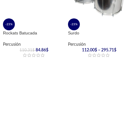
-23%
-23%
Rockats Batucada
Surdo
Percusión
Percusión
84.86
$
112.00
$
–
295.71
$
110.31
$