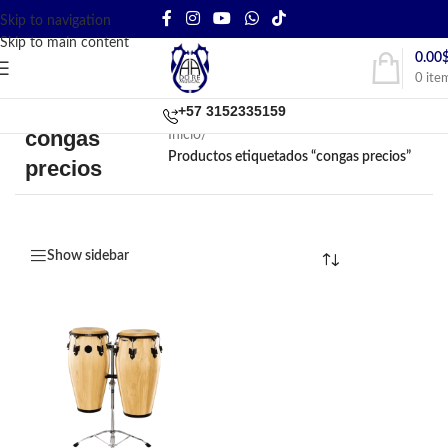
Skip to navigation
Skip to main content
0.00
0
ite
+57 3152335159
congas
Inicio
/
Productos etiquetados “congas precios”
precios
Show sidebar