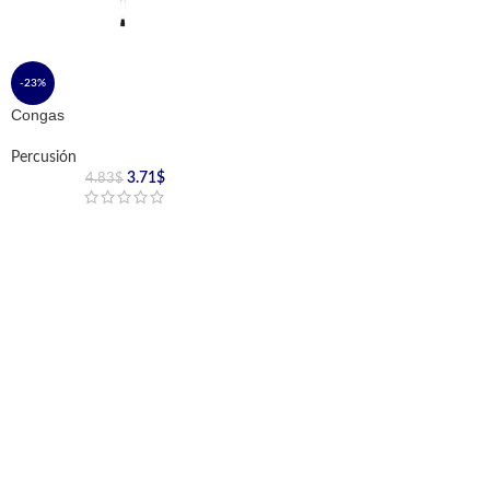
-23%
Congas
Percusión
3.71
$
4.83
$