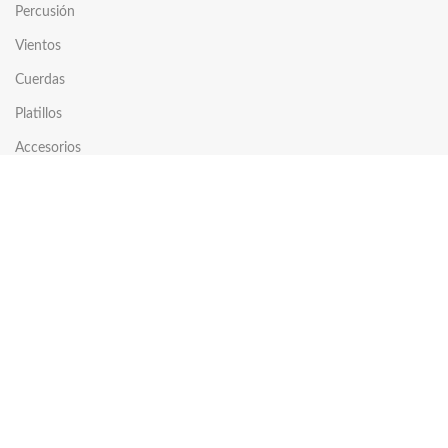
Percusión
Vientos
Cuerdas
Platillos
Accesorios
COMPRAR
Tienda
Carrito
Comparar
Mi cuenta
Lista de deseos
EMPRESA