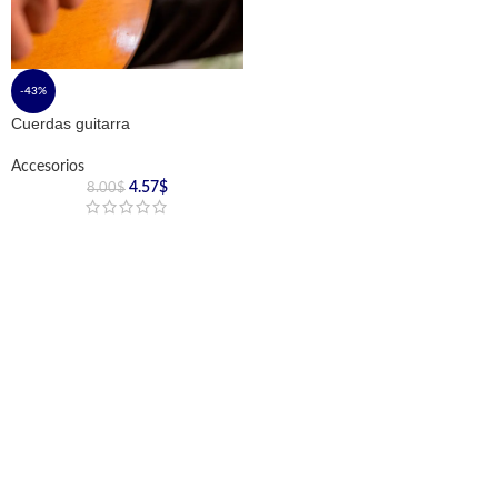
-43%
Cuerdas guitarra
Accesorios
4.57
$
8.00
$