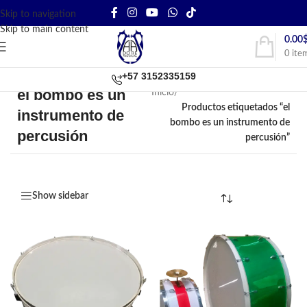
Skip to navigation
Skip to main content
0.00
0
ite
+57 3152335159
el bombo es un
Inicio
/
Productos etiquetados “el
instrumento de
bombo es un instrumento de
percusión
percusión”
Show sidebar