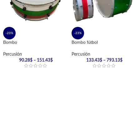
-23%
-23%
Bombo
Bombo fútbol
Percusión
Percusión
90.28
$
–
151.43
$
133.43
$
–
793.13
$