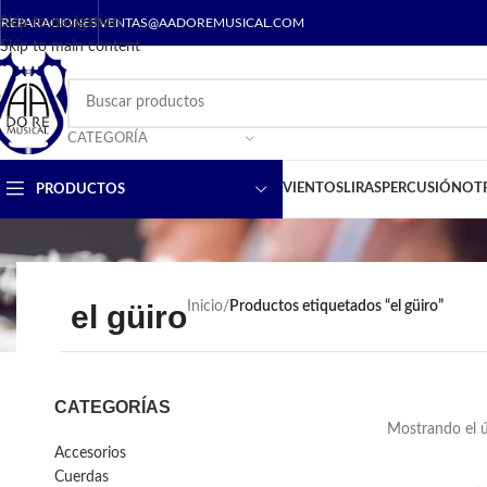
Skip to navigation
REPARACIONES
VENTAS@AADOREMUSICAL.COM
Skip to main content
CATEGORÍA
VIENTOS
LIRAS
PERCUSIÓN
OT
PRODUCTOS
el güiro
Inicio
/
Productos etiquetados “el güiro”
CATEGORÍAS
Mostrando el ú
Accesorios
Cuerdas