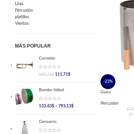
Liras
Percusión
platillos
Vientos
MÁS POPULAR
Cornetin
111.71
$
145.23
$
-23%
Bombo fútbol
Guiro
Percusión
133.43
$
–
793.13
$
37.
Cencerro