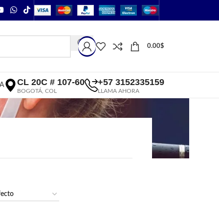
0.00
$
CL 20C # 107-60
+57 3152335159
A
BOGOTÁ, COL
LLAMA AHORA