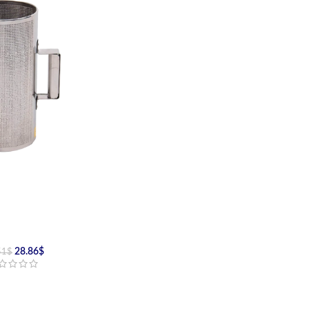
28.86
$
51
$