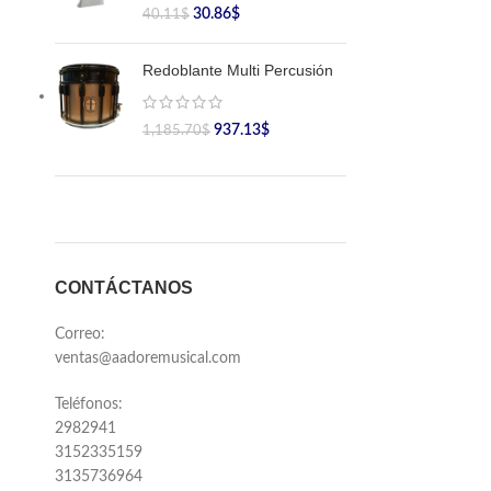
30.86
$
40.11
$
Redoblante Multi Percusión
937.13
$
1,185.70
$
CONTÁCTANOS
Correo:
ventas@aadoremusical.com
Teléfonos:
2982941
3152335159
3135736964