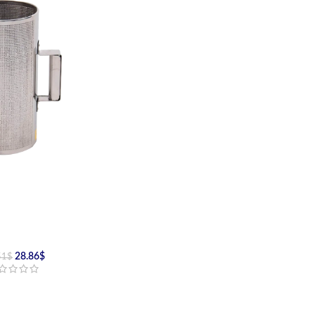
28.86
$
51
$