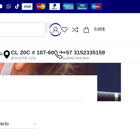
0.00
$
CL 20C # 107-60
+57 3152335159
A
BOGOTÁ, COL
LLAMA AHORA