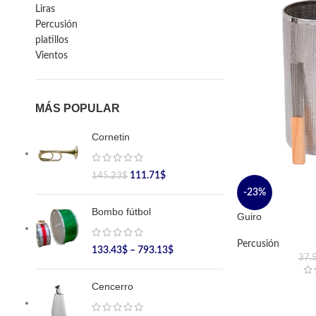
Liras
Percusión
platillos
Vientos
MÁS POPULAR
Cornetin
111.71
$
145.23
$
-23%
Bombo fútbol
Guiro
Percusión
133.43
$
–
793.13
$
37.
Cencerro