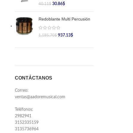
30.86
$
40.11
$
Redoblante Multi Percusión
937.13
$
1,185.70
$
CONTÁCTANOS
Correo:
ventas@aadoremusical.com
Teléfonos:
2982941
3152335159
3135736964