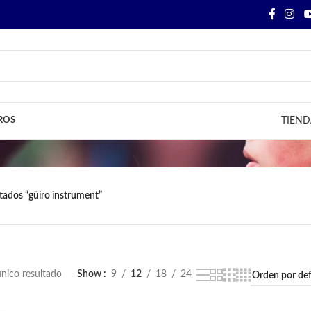
ROS
TIEND
tados “güiro instrument”
nico resultado
Show
9
12
18
24