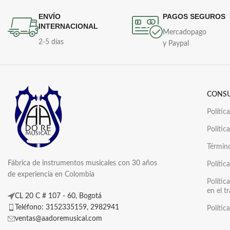
ENVÍO
PAGOS SEGUROS
INTERNACIONAL
Mercadopago
2-5 días
y Paypal
CONS
Polític
Polític
Términ
Fábrica de instrumentos musicales con 30 años
Polític
de experiencia en Colombia
Polític
en el t
CL 20 C # 107 - 60, Bogotá
Teléfono: 3152335159, 2982941
Polític
ventas@aadoremusical.com