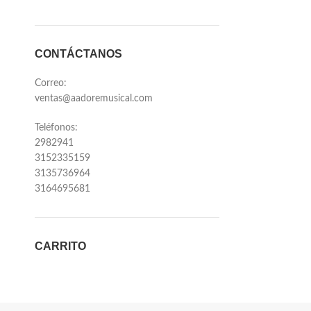
CONTÁCTANOS
Correo:
ventas@aadoremusical.com
Teléfonos:
2982941
3152335159
3135736964
3164695681
CARRITO