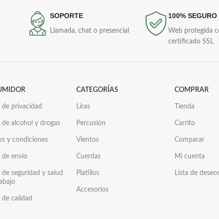
SOPORTE
100% SEGURO
Llamada, chat o presencial
Web protegida 
certificado SSL
UMIDOR
CATEGORÍAS
COMPRAR
a de privacidad
Liras
Tienda
a de alcohol y drogas
Percusión
Carrito
os y condiciones
Vientos
Comparar
a de envío
Cuerdas
Mi cuenta
a de seguridad y salud
Platillos
Lista de deseo
rabajo
Accesorios
a de calidad