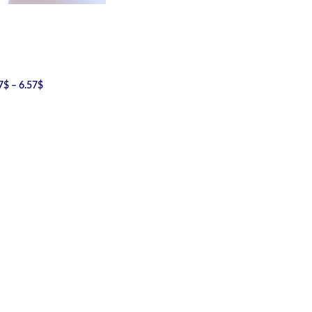
7
$
–
6.57
$