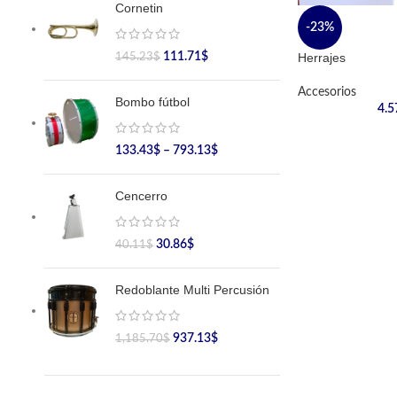
Cornetin
-23%
Herrajes
111.71
$
145.23
$
Accesorios
Bombo fútbol
4.5
133.43
$
–
793.13
$
Cencerro
30.86
$
40.11
$
Redoblante Multi Percusión
937.13
$
1,185.70
$