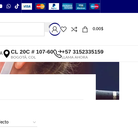
0.00
$
CL 20C # 107-60
+57 3152335159
A
BOGOTÁ, COL
LLAMA AHORA