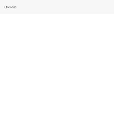
Cuerdas
Platillos
Accesorios
COMPRAR
Tienda
Carrito
Comparar
Mi cuenta
Lista de deseos
EMPRESA
Reparaciones
Nosotros