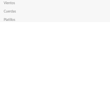
Vientos
Cuerdas
Platillos
Accesorios
COMPRAR
Tienda
Carrito
Comparar
Mi cuenta
Lista de deseos
EMPRESA
Reparaciones