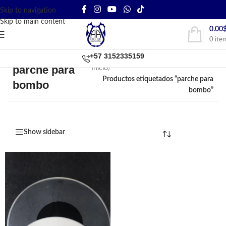
Skip to navigation
Skip to main content
0.00
0
ite
+57 3152335159
parche para
Inicio
/
Productos etiquetados “parche para
bombo
bombo”
Show sidebar