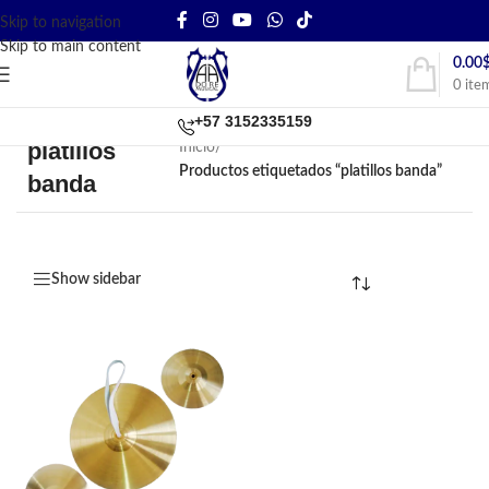
Skip to navigation
Skip to main content
0.00
0
ite
+57 3152335159
platillos
Inicio
/
Productos etiquetados “platillos banda”
banda
Show sidebar