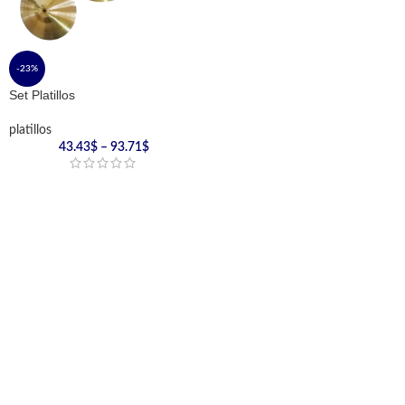
-23%
Set Platillos
platillos
43.43
$
–
93.71
$