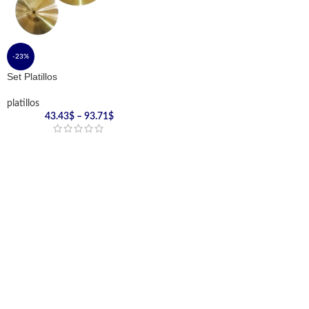
-23%
Set Platillos
platillos
43.43
$
–
93.71
$