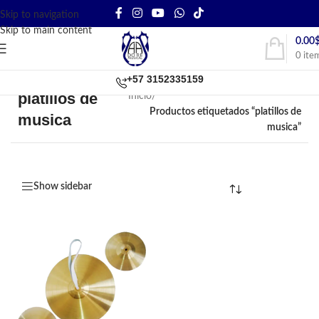
Skip to navigation
Skip to main content
0.00
0
ite
+57 3152335159
platillos de
Inicio
/
Productos etiquetados “platillos de
musica
musica”
Show sidebar