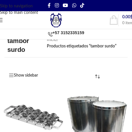
Skip to navigation
Skip to main content
0.00
0
ite
+57 3152335159
tambor
Inicio
/
Productos etiquetados “tambor surdo”
surdo
Show sidebar