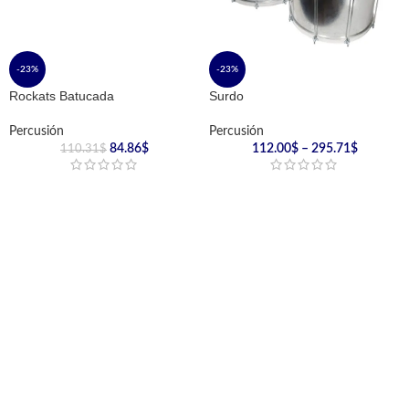
-23%
-23%
Rockats Batucada
Surdo
Percusión
Percusión
84.86
$
112.00
$
–
295.71
$
110.31
$