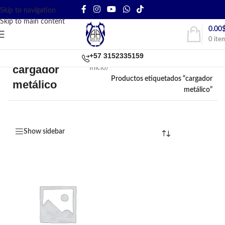
Skip to navigation
Skip to main content
0.00
0
ite
+57 3152335159
cargador
Inicio
/
Productos etiquetados “cargador
metálico
metálico”
Show sidebar