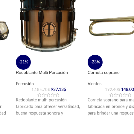
-21%
-23%
Redoblante Multi Percusión
Corneta soprano
Percusión
Vientos
937.13
$
148.00
1,185.70
$
192.40
$
n
Redoblante multi percusión
Corneta soprano para ma
r
fabricado para ofrecer versatilidad,
fabricada en bronce y di
idad
buena respuesta sonora y
para brindar una respues
resistencia en distintos formatos de
clara y cómoda en banda
interpretación.
instituciones musicales.
Cuenta con doble entorchado y 8
Incluye boquilla y cordón