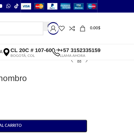
0.00
$
CL 20C # 107-60
+57 3152335159
A
BOGOTÁ, COL
LLAMA AHORA
 hombro
AL CARRITO