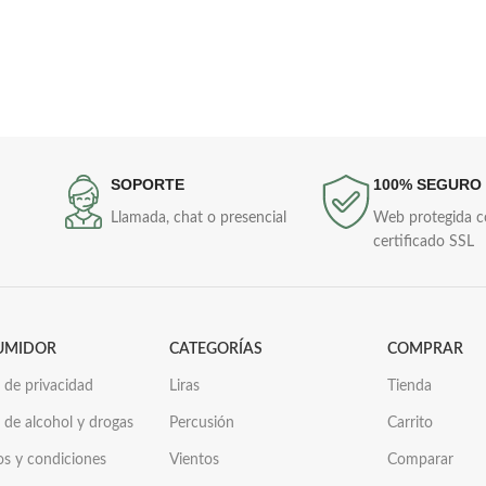
tornillos o puntos de afinación.
SOPORTE
100% SEGURO
Llamada, chat o presencial
Web protegida 
certificado SSL
UMIDOR
CATEGORÍAS
COMPRAR
a de privacidad
Liras
Tienda
a de alcohol y drogas
Percusión
Carrito
os y condiciones
Vientos
Comparar