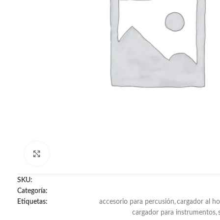
Click to enlarge
SKU:
Categoría:
Etiquetas:
accesorio para percusión
,
cargador al h
cargador para instrumentos
,