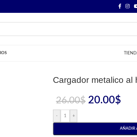
ROS
TIEND
Cargador metalico al
20.00
$
26.00
$
-
+
AÑADIR 