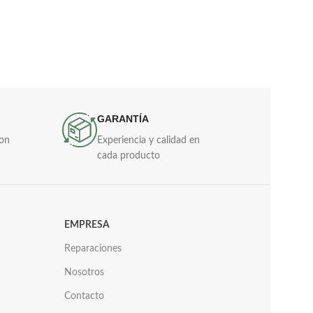
Disponible en versio
tenor, en acabado 
plateado.
GARANTÍA
con
Experiencia y calidad en
cada producto
EMPRESA
Reparaciones
Nosotros
Contacto