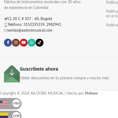
Fábrica de instrumentos musicales con 30 años
Polític
de experiencia en Colombia
Polític
en el t
CL 20 C # 107 - 60, Bogotá
Teléfono: 3152335159, 2982941
Polític
ventas@aadoremusical.com
Suscríbete ahora
Obtén descuentos en tu primera compra y mucho más
Copyright © 2024 AA DORE MUSICAL | Hecho por
Pretwor
_
USD
$
_
COP