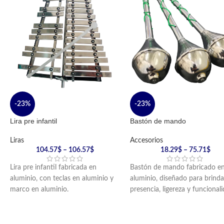
-23%
-23%
Lira pre infantil
Bastón de mando
Liras
Accesorios
104.57
$
–
106.57
$
18.29
$
–
75.71
$
Lira pre infantil fabricada en
Bastón de mando fabricado e
aluminio, con teclas en aluminio y
aluminio, diseñado para brinda
marco en aluminio.
presencia, ligereza y funcional
Incluye golpeador en nylon y
en bandas marciales.
cargador en reata.
Incluye cordón de lujo.
Disponible en acabado negro o