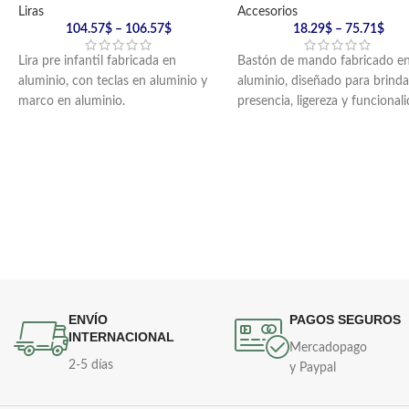
Liras
Accesorios
104.57
$
–
106.57
$
18.29
$
–
75.71
$
Lira pre infantil fabricada en
Bastón de mando fabricado e
aluminio, con teclas en aluminio y
aluminio, diseñado para brinda
marco en aluminio.
presencia, ligereza y funcional
Incluye golpeador en nylon y
en bandas marciales.
cargador en reata.
Incluye cordón de lujo.
Disponible en acabado negro o
plateado.
ENVÍO
PAGOS SEGUROS
INTERNACIONAL
Mercadopago
2-5 días
y Paypal