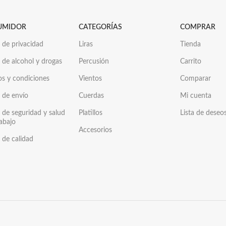
UMIDOR
CATEGORÍAS
COMPRAR
a de privacidad
Liras
Tienda
a de alcohol y drogas
Percusión
Carrito
os y condiciones
Vientos
Comparar
a de envío
Cuerdas
Mi cuenta
a de seguridad y salud
Platillos
Lista de deseo
rabajo
Accesorios
a de calidad