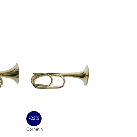
-23%
-23%
Cornetin
Lira soprano