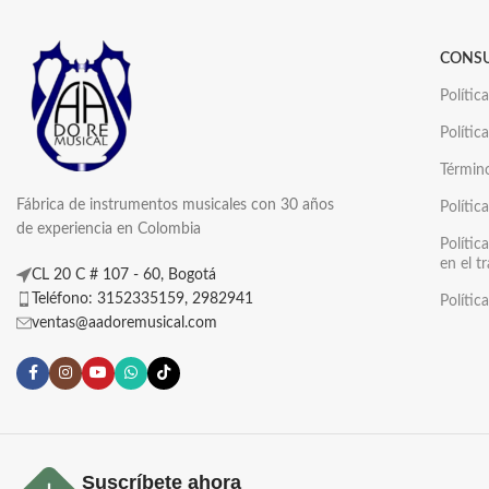
CONS
Polític
Polític
Términ
Fábrica de instrumentos musicales con 30 años
Polític
de experiencia en Colombia
Polític
en el t
CL 20 C # 107 - 60, Bogotá
Teléfono: 3152335159, 2982941
Polític
ventas@aadoremusical.com
Suscríbete ahora