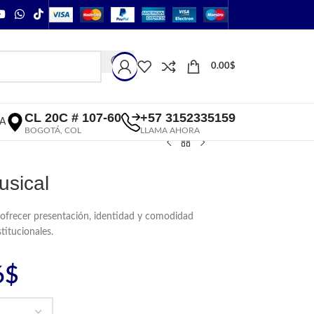
0.00
$
CL 20C # 107-60
+57 3152335159
A
BOGOTÁ, COL
LLAMA AHORA
usical
ofrecer presentación, identidad y comodidad
titucionales.
6
$