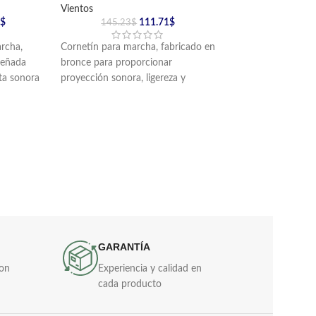
Vientos
Liras
$
111.71
$
169.43
$
–
145.23
$
rcha,
Cornetín para marcha, fabricado en
Lira soprano fabric
señada
bronce para proporcionar
con teclas en alumi
ta sonora
proyección sonora, ligereza y
aluminio con termin
s e
comodidad en procesos de
águila.
formación musical y desfiles.
Incluye golpeador e
 de lujo.
Incluye boquilla y cordón de lujo.
cargador en reata.
Disponible en versio
tenor, en acabado 
plateado.
GARANTÍA
con
Experiencia y calidad en
cada producto