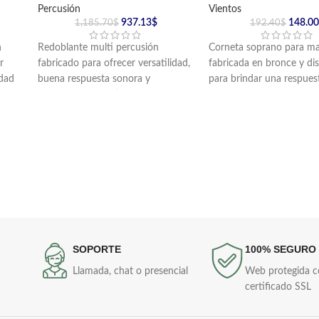
Percusión
Vientos
937.13
$
148.00
1,185.70
$
192.40
$
n
Redoblante multi percusión
Corneta soprano para ma
r
fabricado para ofrecer versatilidad,
fabricada en bronce y di
idad
buena respuesta sonora y
para brindar una respues
resistencia en distintos formatos de
clara y cómoda en banda
interpretación.
instituciones musicales.
Cuenta con doble entorchado y 8
Incluye boquilla y cordón
tornillos o puntos de afinación.
SOPORTE
100% SEGURO
Llamada, chat o presencial
Web protegida 
certificado SSL