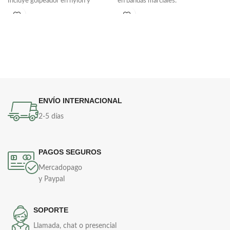
Incluye golpeador en nylon y
en bandas marciales.
cargador en reata.
Incluye cordón de lujo.
Disponible en acabado negro o
plateado.
ENVÍO INTERNACIONAL
2-5 días
PAGOS SEGUROS
Mercadopago
y Paypal
SOPORTE
Llamada, chat o presencial